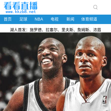
首页
足球
NBA
电视
新闻
体育频道
湖人首发：施罗德、拉塞尔、里夫斯、詹姆斯、浓眉