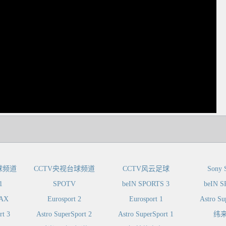
dIn
球频道
CCTV央视台球频道
CCTV风云足球
Sony S
1
SPOTV
beIN SPORTS 3
beIN S
MAX
Eurosport 2
Eurosport 1
Astro Su
rt 3
Astro SuperSport 2
Astro SuperSport 1
纬