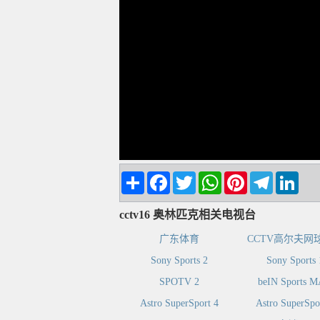
Share
Facebook
Twitter
WhatsApp
Pinterest
Telegram
Linke
cctv16 奥林匹克相关电视台
广东体育
CCTV高尔夫网
Sony Sports 2
Sony Sports 
SPOTV 2
beIN Sports 
Astro SuperSport 4
Astro SuperSpo