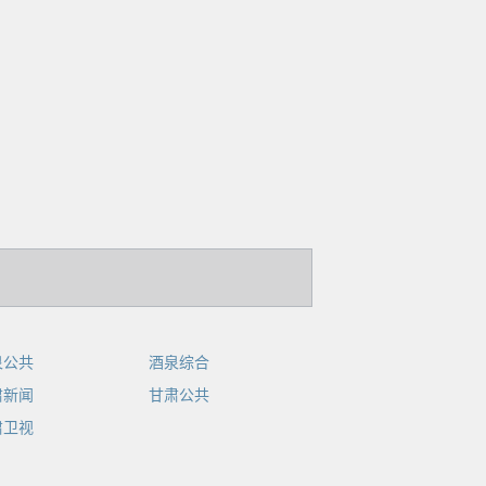
泉公共
酒泉综合
肃新闻
甘肃公共
肃卫视