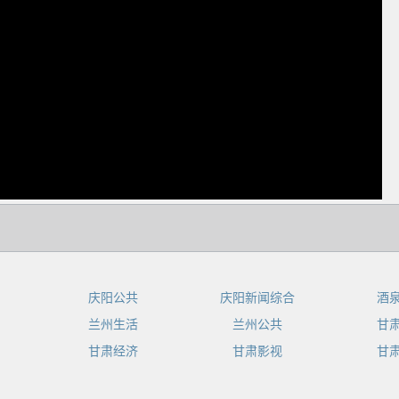
dIn
庆阳公共
庆阳新闻综合
酒
兰州生活
兰州公共
甘
甘肃经济
甘肃影视
甘