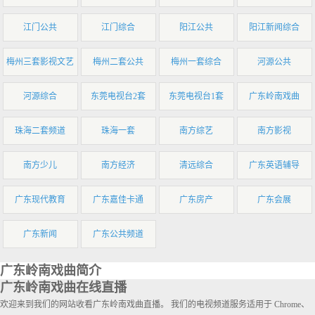
江门公共
江门综合
阳江公共
阳江新闻综合
梅州三套影视文艺
梅州二套公共
梅州一套综合
河源公共
河源综合
东莞电视台2套
东莞电视台1套
广东岭南戏曲
珠海二套频道
珠海一套
南方综艺
南方影视
南方少儿
南方经济
清远综合
广东英语辅导
广东现代教育
广东嘉佳卡通
广东房产
广东会展
广东新闻
广东公共频道
广东岭南戏曲简介
广东岭南戏曲在线直播
欢迎来到我们的网站收看广东岭南戏曲直播。 我们的电视频道服务适用于 Chrome、