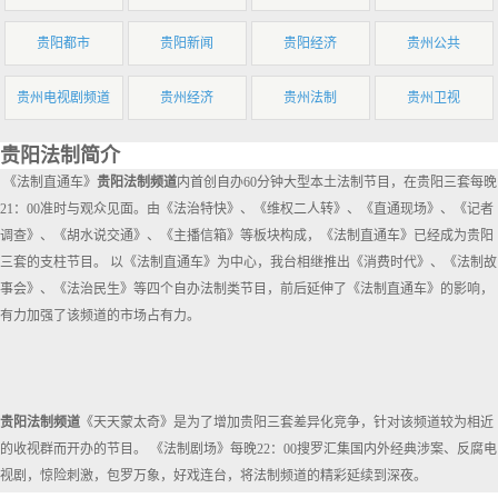
贵阳都市
贵阳新闻
贵阳经济
贵州公共
贵州电视剧频道
贵州经济
贵州法制
贵州卫视
贵阳法制简介
《法制直通车》
贵阳法制频道
内首创自办60分钟大型本土法制节目，在贵阳三套每晚
21：00准时与观众见面。由《法治特快》、《维权二人转》、《直通现场》、《记者
调查》、《胡水说交通》、《主播信箱》等板块构成，《法制直通车》已经成为贵阳
三套的支柱节目。 以《法制直通车》为中心，我台相继推出《消费时代》、《法制故
事会》、《法治民生》等四个自办法制类节目，前后延伸了《法制直通车》的影响，
有力加强了该频道的市场占有力。
贵阳法制频道
《天天蒙太奇》是为了增加贵阳三套差异化竞争，针对该频道较为相近
的收视群而开办的节目。 《法制剧场》每晚22：00搜罗汇集国内外经典涉案、反腐电
视剧，惊险刺激，包罗万象，好戏连台，将法制频道的精彩延续到深夜。