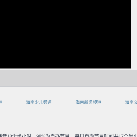
dIn
道
海南少儿频道
海南新闻频道
海南
播音18个半小时，98%为自办节目。每日自办节目时间共17个半