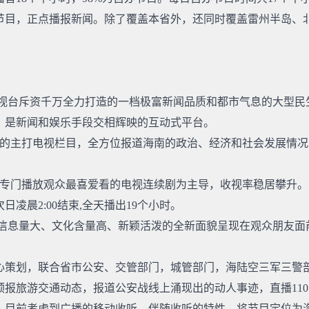
节目，正点播报新闻。除了覆盖本省外，还同时覆盖雷州半岛、
电视台斥资千万全力打造的一档极富新闻品质和都市气息的大型
。是新闻和娱乐手段交相辉映的互动式平台。
主打电视栏目，全方位报道海南的政治、经济和社会发展情况
专门播放观众最喜爱看的电视连续剧为主导，收视率稳居攀升
凌晨2:00结束,全天播出19个小时。
、信息量大、文化含量高、新颖活泼的全新面貌呈现在观众朋友面
心策划，联合省市公安、交管部门，城管部门，海陆空三军三警
预报旅游交通动态，报道公安战线上涌现出的动人事迹，直播11
。目前考虑到广播的移动收听，伴随收听的特性，将节目定位为