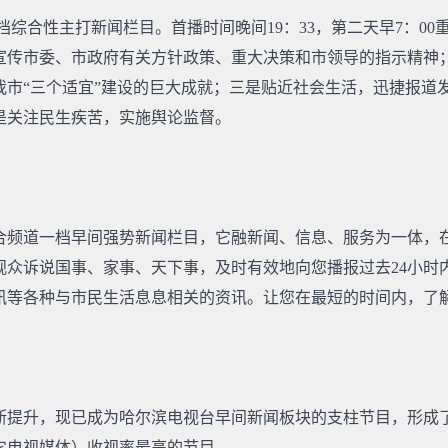
档综合性主打新闻栏目。首播时间晚间19：33，第二天早7：0
宣传市委、市政府有关方针政策、重大决策和市领导的指示精神
我市“三个适宜”建设的巨大成就；三是贴近社会生活，迅捷报道
是关注民生疾苦，实施舆论监督。
合频道一档早间强势新闻栏目，它融新闻、信息、服务为一体，
观众诉说国事、家事、天下事，及时有效地向您播报过去24小时
讯等各种与市民生活息息相关的资讯。让您在最短的时间内，了
质不断提升，现已成为哈尔滨电视台早间新闻板块的支柱节目，形
它电视媒体）收视率最高的节目。