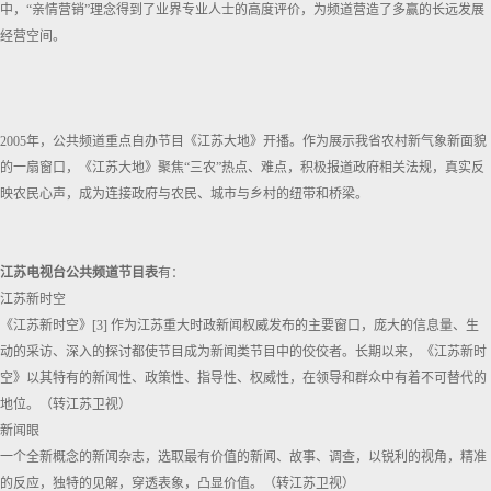
中，“亲情营销”理念得到了业界专业人士的高度评价，为频道营造了多赢的长远发展
经营空间。
2005年，公共频道重点自办节目《江苏大地》开播。作为展示我省农村新气象新面貌
的一扇窗口，《江苏大地》聚焦“三农”热点、难点，积极报道政府相关法规，真实反
映农民心声，成为连接政府与农民、城市与乡村的纽带和桥梁。
江苏电视台公共频道节目表
有：
江苏新时空
《江苏新时空》[3] 作为江苏重大时政新闻权威发布的主要窗口，庞大的信息量、生
动的采访、深入的探讨都使节目成为新闻类节目中的佼佼者。长期以来，《江苏新时
空》以其特有的新闻性、政策性、指导性、权威性，在领导和群众中有着不可替代的
地位。（转江苏卫视）
新闻眼
一个全新概念的新闻杂志，选取最有价值的新闻、故事、调查，以锐利的视角，精准
的反应，独特的见解，穿透表象，凸显价值。（转江苏卫视）