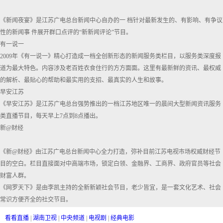
《新闻夜宴》是江苏广电总台新闻中心自办的一 档针对最新发生的、有影响、有争议
性的新闻事 件展开群口点评的“新新闻评论”节目。
有一说一
2009年《有一说一》精心打造成一档全创新形态的新闻服务类栏目，以服务类深度报
道为最大特色。内容涉及老百姓衣食住行的方方面面。这里有最新鲜的资讯、最权威
的解析、最贴心的帮助和最实用的支招、最真实的人生和故事。
早安江苏
《早安江苏》是江苏广电总台强势推出的一档江苏地区唯一的晨间大型新闻资讯服务
类直播节目，每天早上7点到8点播出。
新@财经
《新@财经》由江苏广电总台新闻中心全力打造，弥补目前江苏电视市场权威财经节
目的空白。栏目直接面对中高端市场，锁定白领、金融界、工商界、政府官员等社会
财富人群。
《网罗天下》是由李凯主持的全新新颖社会节目，老少皆宜，是一套文化艺术、社会
常识方便齐全的社交节目。
看看直播
|
湖南卫视
|
中央频道
|
电视剧
|
经典电影