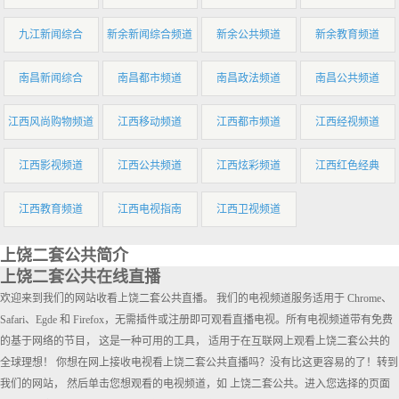
九江新闻综合
新余新闻综合频道
新余公共频道
新余教育频道
南昌新闻综合
南昌都市频道
南昌政法频道
南昌公共频道
江西风尚购物频道
江西移动频道
江西都市频道
江西经视频道
江西影视频道
江西公共频道
江西炫彩频道
江西红色经典
江西教育频道
江西电视指南
江西卫视频道
上饶二套公共简介
上饶二套公共在线直播
欢迎来到我们的网站收看上饶二套公共直播。 我们的电视频道服务适用于 Chrome、
Safari、Egde 和 Firefox，无需插件或注册即可观看直播电视。所有电视频道带有免费
的基于网络的节目， 这是一种可用的工具， 适用于在互联网上观看上饶二套公共的
全球理想！ 你想在网上接收电视看上饶二套公共直播吗？没有比这更容易的了！转到
我们的网站， 然后单击您想观看的电视频道，如 上饶二套公共。进入您选择的页面