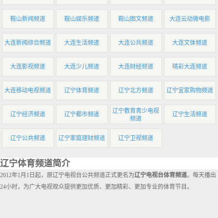
鞍山新闻频道
鞍山娱乐频道
鞍山图文频道
大连云动微电影
大连新闻综合频道
大连生活频道
大连公共频道
大连文体频道
大连影视频道
大连少儿频道
大连财经频道
晴彩大连频道
大连移动电视频道
辽宁体育频道
辽宁北方频道
辽宁宜家购物频道
辽宁教育青少电视
辽宁经济频道
辽宁都市频道
辽宁生活频道
频道
辽宁公共频道
辽宁家庭理财频道
辽宁卫视频道
辽宁体育频道简介
2012年1月1日起，原辽宁电视台公共频道正式更名为
辽宁电视台体育频道
。每天播出
24小时，为广大电视观众提供更加优质、更加精彩、更加专业的体育节目。