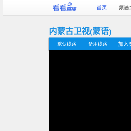
内蒙古卫视(蒙语)
加入
默认线路
备用线路