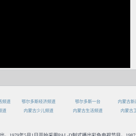
dIn
活频道
鄂尔多斯经济频道
鄂尔多斯一台
内蒙古新
频道
内蒙古少儿频道
内蒙古生活频道
内蒙古卫
播出。1979年5月1日开始采用PAL-D制式播出彩色电视节目。19