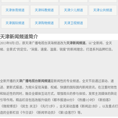
天津体育频道
天津科教频道
天津少儿频道
天津公共频道
天津国际频道
天津购物频道
天津卫视频道
天津新闻频道简介
2013年9月1日，原天津广播电视台滨海频道改为
天津新闻频道
。以“全新闻、全天
候、全景式”的定位，“深度、速度、温度、锐度”的新闻理念，打造系列品牌栏目。
全新开播的天
津广播电视台新闻频道
是新闻性的专业频道，全天节目通过滚动、递
进、更新式报道，为观众呈现海量、权威、快捷的国际国内新闻资讯，在注重时效性
和贴近性的同时，融合全媒体互动方式，增强观众的参与体验，发挥主流媒体的舆论
引导作用。精品栏目包括改版升级的《都市报道60分》《热播1小时》《新拍客》
《微观博览》《民生·关注》《先行1步》，全天滚动直播《新闻这1刻》，以及重点打
造的全新栏目《今日谈》《新闻早动员》《第1会客厅》等。