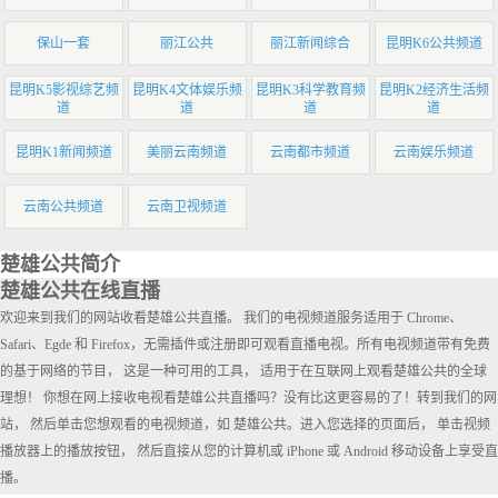
保山一套
丽江公共
丽江新闻综合
昆明K6公共频道
昆明K5影视综艺频
昆明K4文体娱乐频
昆明K3科学教育频
昆明K2经济生活频
道
道
道
道
昆明K1新闻频道
美丽云南频道
云南都市频道
云南娱乐频道
云南公共频道
云南卫视频道
楚雄公共简介
楚雄公共在线直播
欢迎来到我们的网站收看楚雄公共直播。 我们的电视频道服务适用于 Chrome、
Safari、Egde 和 Firefox，无需插件或注册即可观看直播电视。所有电视频道带有免费
的基于网络的节目， 这是一种可用的工具， 适用于在互联网上观看楚雄公共的全球
理想！ 你想在网上接收电视看楚雄公共直播吗？没有比这更容易的了！转到我们的网
站， 然后单击您想观看的电视频道，如 楚雄公共。进入您选择的页面后， 单击视频
播放器上的播放按钮， 然后直接从您的计算机或 iPhone 或 Android 移动设备上享受直
播。