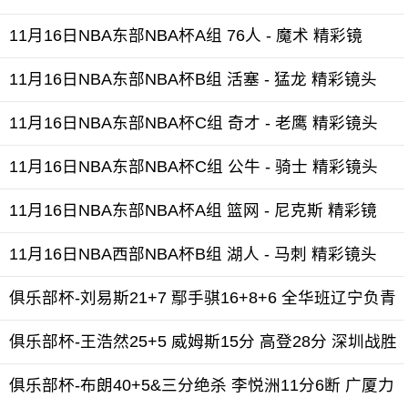
11月16日NBA东部NBA杯A组 76人 - 魔术 精彩镜
11月16日NBA东部NBA杯B组 活塞 - 猛龙 精彩镜头
11月16日NBA东部NBA杯C组 奇才 - 老鹰 精彩镜头
11月16日NBA东部NBA杯C组 公牛 - 骑士 精彩镜头
11月16日NBA东部NBA杯A组 篮网 - 尼克斯 精彩镜
11月16日NBA西部NBA杯B组 湖人 - 马刺 精彩镜头
俱乐部杯-刘易斯21+7 鄢手骐16+8+6 全华班辽宁负青
俱乐部杯-王浩然25+5 威姆斯15分 高登28分 深圳战胜
俱乐部杯-布朗40+5&三分绝杀 李悦洲11分6断 广厦力