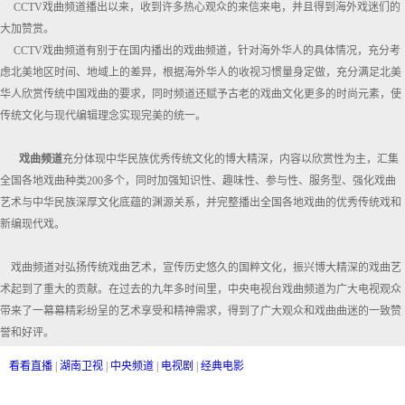
CCTV戏曲频道播出以来，收到许多热心观众的来信来电，并且得到海外戏迷们的
大加赞赏。
CCTV戏曲频道有别于在国内播出的戏曲频道，针对海外华人的具体情况，充分考
虑北美地区时间、地域上的差异，根据海外华人的收视习惯量身定做，充分满足北美
华人欣赏传统中国戏曲的要求，同时频道还赋予古老的戏曲文化更多的时尚元素，使
传统文化与现代编辑理念实现完美的统一。
戏曲频道
充分体现中华民族优秀传统文化的博大精深，内容以欣赏性为主，汇集
全国各地戏曲种类200多个，同时加强知识性、趣味性、参与性、服务型、强化戏曲
艺术与中华民族深厚文化底蕴的渊源关系，并完整播出全国各地戏曲的优秀传统戏和
新编现代戏。
戏曲频道对弘扬传统戏曲艺术，宣传历史悠久的国粹文化，振兴博大精深的戏曲艺
术起到了重大的贡献。在过去的九年多时间里，中央电视台戏曲频道为广大电视观众
带来了一幕幕精彩纷呈的艺术享受和精神需求，得到了广大观众和戏曲曲迷的一致赞
誉和好评。
看看直播
|
湖南卫视
|
中央频道
|
电视剧
|
经典电影