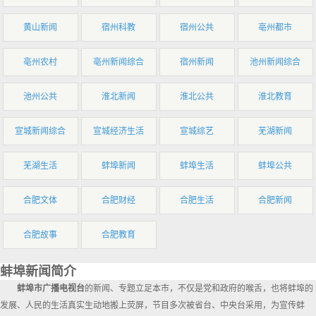
黄山新闻
宿州科教
宿州公共
亳州都市
亳州农村
亳州新闻综合
宿州新闻
池州新闻综合
池州公共
淮北新闻
淮北公共
淮北教育
宣城新闻综合
宣城经济生活
宣城综艺
芜湖新闻
芜湖生活
蚌埠新闻
蚌埠生活
蚌埠公共
合肥文体
合肥财经
合肥生活
合肥新闻
合肥故事
合肥教育
蚌埠新闻简介
蚌埠市广播电视台
的新闻、专题立足本市，不仅是党和政府的喉舌，也将蚌埠的
发展、人民的生活真实生动地搬上荧屏，节目多次被省台、中央台采用，为宣传蚌