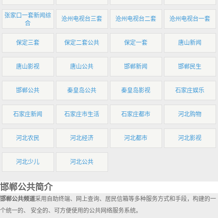
张家口一套新闻综
沧州电视台三套
沧州电视台二套
沧州电视台一套
合
保定三套
保定二套公共
保定一套
唐山新闻
唐山影视
唐山公共
邯郸新闻
邯郸民生
邯郸公共
秦皇岛公共
秦皇岛影视
石家庄娱乐
石家庄新闻
石家庄市生活
石家庄都市
河北购物
河北农民
河北经济
河北都市
河北影视
河北少儿
河北公共
邯郸公共简介
邯郸公共频道
采用自助终端、网上查询、居民信箱等多种服务方式和手段，构建的一
个统一的、 安全的、可方便使用的公共网络服务系统。