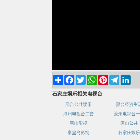
Share
Facebook
Twitter
WhatsApp
Pinterest
Telegram
Linke
石家庄娱乐相关电视台
邢台公共娱乐
邢台经济生
沧州电视台二套
沧州电视台一
唐山影视
唐山公共
秦皇岛影视
石家庄娱乐