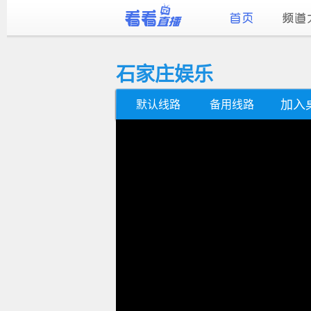
石家庄娱乐
加入
默认线路
备用线路