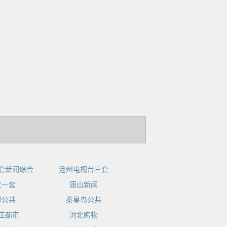
套新闻综合
沧州电视台三套
定一套
唐山新闻
郸公共
秦皇岛公共
庄都市
河北购物