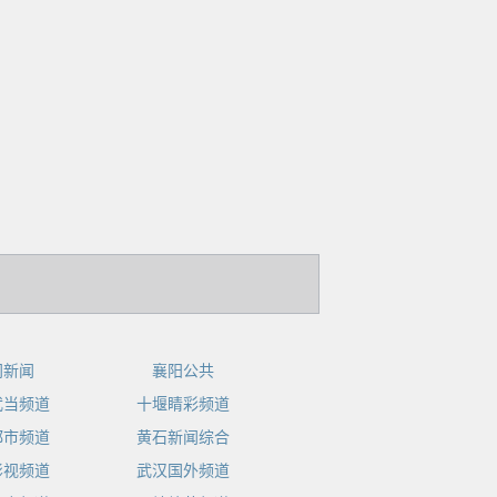
门新闻
襄阳公共
武当频道
十堰睛彩频道
都市频道
黄石新闻综合
影视频道
武汉国外频道