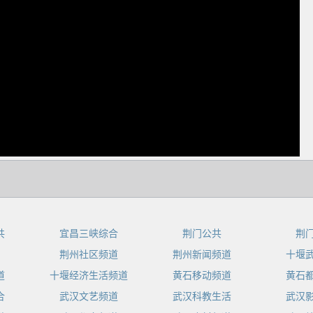
dIn
共
宜昌三峡综合
荆门公共
荆
荆州社区频道
荆州新闻频道
十堰
道
十堰经济生活频道
黄石移动频道
黄石
合
武汉文艺频道
武汉科教生活
武汉