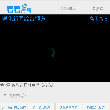
通化新闻综合频道
备用高清
通化新闻综合在线直播【高清】
相关电视台
通化新闻综合频道
通化公共频道
通化科教频道
通化娱乐频道