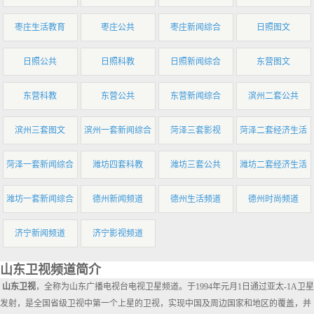
枣庄生活教育
枣庄公共
枣庄新闻综合
日照图文
日照公共
日照科教
日照新闻综合
东营图文
东营科教
东营公共
东营新闻综合
滨州二套公共
滨州三套图文
滨州一套新闻综合
菏泽三套影视
菏泽二套经济生活
菏泽一套新闻综合
潍坊四套科教
潍坊三套公共
潍坊二套经济生活
潍坊一套新闻综合
德州新闻频道
德州生活频道
德州时尚频道
济宁新闻频道
济宁影视频道
山东卫视频道简介
山东卫视
，全称为山东广播电视台电视卫星频道。于1994年元月1日通过亚太-1A卫星
发射，是全国省级卫视中第一个上星的卫视，实现中国及周边国家和地区的覆盖，并