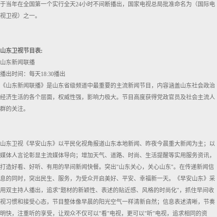
于当年在全国第一个实行全天24小时不间断播出，国家电视总局批准命名为（国际电
视卫视）之一。
山东卫视节目表:
山东新闻联播
播出时间：每天18:30播出
《山东新闻联播》是山东省级频道中最重要的主流新闻节目，内容涵盖山东社会政治
经济生活的各个层面，权威性强，影响力极大。节目高度获得党政官员及社会主流人
群的关注。
山东卫视《早安山东》以平民化视角报道山东本地新闻、昨夜今晨重大新闻为主；以
媒体人言论彰显主流媒体导向；增加天气、道路、时尚、生活提醒等实用服务资讯，
打造好看、好听、有用的早间新闻快餐。突出"山东关心，关心山东"。在传递新闻信
息的同时，突出民生、服务，为受众开启美好、平安、幸福新一天。《早安山东》采
用双主持人播出，追求"题材的新颖性、表述的贴近感、风格的时尚化"，抓住早间收
视习惯和接受心态，节目整体像早晨的阳光空气一样清新自然；信息表述清晰，节奏
明快，注重听的享受，让观众不仅可以"看"电视，更可以"听"电视，追求相同的资