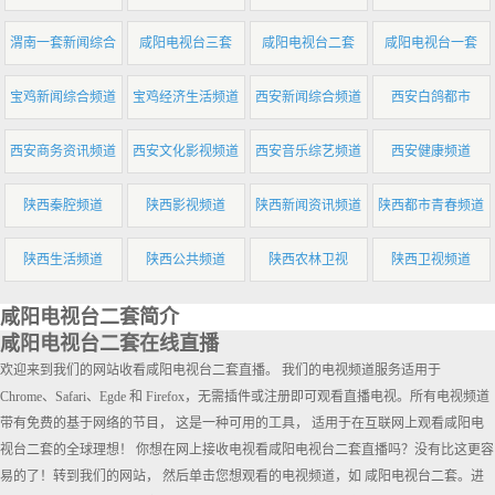
渭南一套新闻综合
咸阳电视台三套
咸阳电视台二套
咸阳电视台一套
宝鸡新闻综合频道
宝鸡经济生活频道
西安新闻综合频道
西安白鸽都市
西安商务资讯频道
西安文化影视频道
西安音乐综艺频道
西安健康频道
陕西秦腔频道
陕西影视频道
陕西新闻资讯频道
陕西都市青春频道
陕西生活频道
陕西公共频道
陕西农林卫视
陕西卫视频道
咸阳电视台二套简介
咸阳电视台二套在线直播
欢迎来到我们的网站收看咸阳电视台二套直播。 我们的电视频道服务适用于
Chrome、Safari、Egde 和 Firefox，无需插件或注册即可观看直播电视。所有电视频道
带有免费的基于网络的节目， 这是一种可用的工具， 适用于在互联网上观看咸阳电
视台二套的全球理想！ 你想在网上接收电视看咸阳电视台二套直播吗？没有比这更容
易的了！转到我们的网站， 然后单击您想观看的电视频道，如 咸阳电视台二套。进