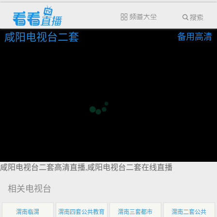
咸阳电视台二套
备用高清
咸阳电视台二套高清直播,咸阳电视台二套在线直播
相关电视台
渭南临渭
渭南四套公共教育
渭南三套都市
渭南二套公共