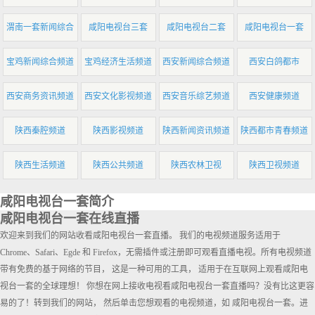
渭南一套新闻综合
咸阳电视台三套
咸阳电视台二套
咸阳电视台一套
宝鸡新闻综合频道
宝鸡经济生活频道
西安新闻综合频道
西安白鸽都市
西安商务资讯频道
西安文化影视频道
西安音乐综艺频道
西安健康频道
陕西秦腔频道
陕西影视频道
陕西新闻资讯频道
陕西都市青春频道
陕西生活频道
陕西公共频道
陕西农林卫视
陕西卫视频道
咸阳电视台一套简介
咸阳电视台一套在线直播
欢迎来到我们的网站收看咸阳电视台一套直播。 我们的电视频道服务适用于
Chrome、Safari、Egde 和 Firefox，无需插件或注册即可观看直播电视。所有电视频道
带有免费的基于网络的节目， 这是一种可用的工具， 适用于在互联网上观看咸阳电
视台一套的全球理想！ 你想在网上接收电视看咸阳电视台一套直播吗？没有比这更容
易的了！转到我们的网站， 然后单击您想观看的电视频道，如 咸阳电视台一套。进