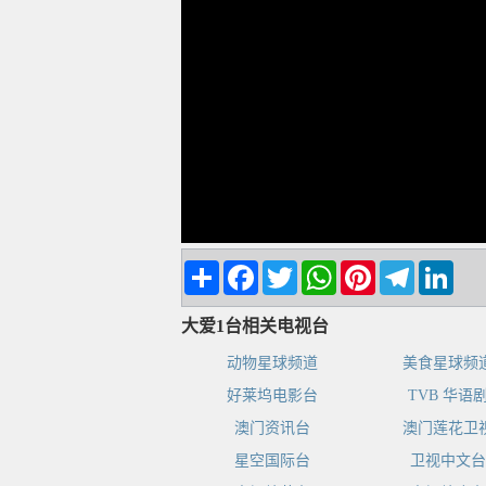
Share
Facebook
Twitter
WhatsApp
Pinterest
Telegram
Linke
大爱1台相关电视台
动物星球频道
美食星球频
好莱坞电影台
TVB 华语
澳门资讯台
澳门莲花卫
星空国际台
卫视中文台