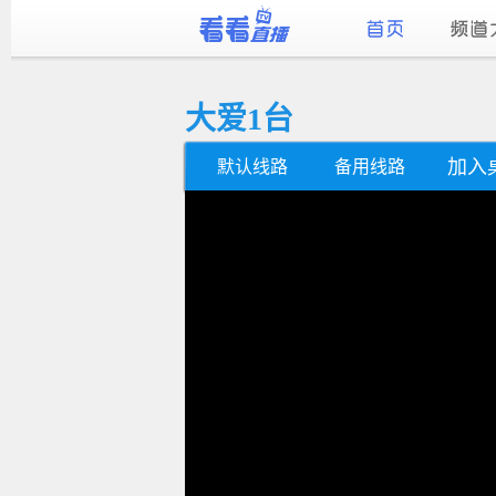
大爱1台
加入
默认线路
备用线路