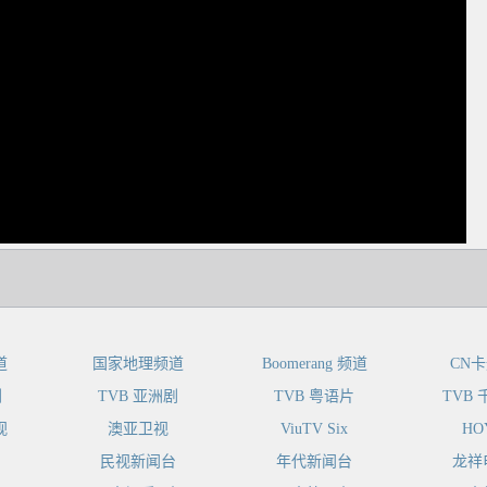
dIn
道
国家地理频道
Boomerang 频道
CN
剧
TVB 亚洲剧
TVB 粤语片
TVB
视
澳亚卫视
ViuTV Six
HO
民视新闻台
年代新闻台
龙祥