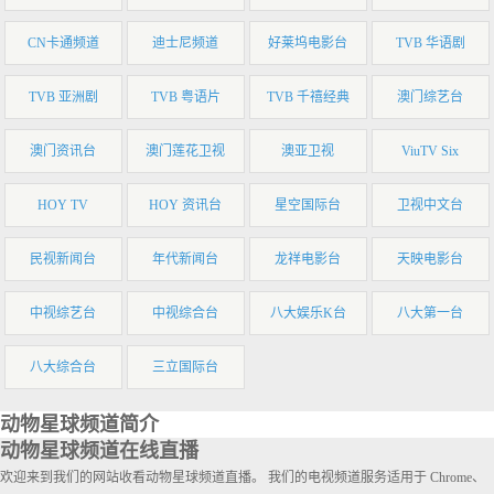
CN卡通频道
迪士尼频道
好莱坞电影台
TVB 华语剧
TVB 亚洲剧
TVB 粤语片
TVB 千禧经典
澳门综艺台
澳门资讯台
澳门莲花卫视
澳亚卫视
ViuTV Six
HOY TV
HOY 资讯台
星空国际台
卫视中文台
民视新闻台
年代新闻台
龙祥电影台
天映电影台
中视综艺台
中视综合台
八大娱乐K台
八大第一台
八大综合台
三立国际台
动物星球频道简介
动物星球频道在线直播
欢迎来到我们的网站收看动物星球频道直播。 我们的电视频道服务适用于 Chrome、