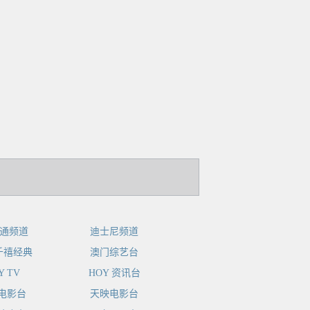
卡通频道
迪士尼频道
 千禧经典
澳门综艺台
Y TV
HOY 资讯台
电影台
天映电影台