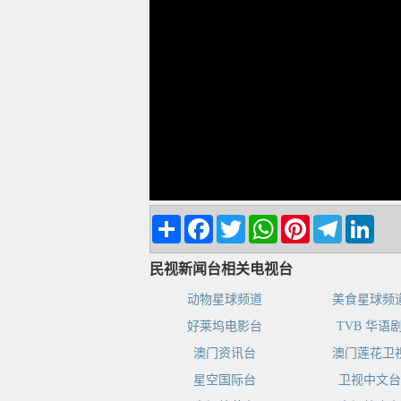
Share
Facebook
Twitter
WhatsApp
Pinterest
Telegram
Linke
民视新闻台相关电视台
动物星球频道
美食星球频
好莱坞电影台
TVB 华语
澳门资讯台
澳门莲花卫
星空国际台
卫视中文台