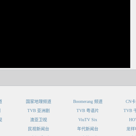
dIn
道
国家地理频道
Boomerang 频道
CN
剧
TVB 亚洲剧
TVB 粤语片
TVB
视
澳亚卫视
ViuTV Six
HO
民视新闻台
年代新闻台
龙祥