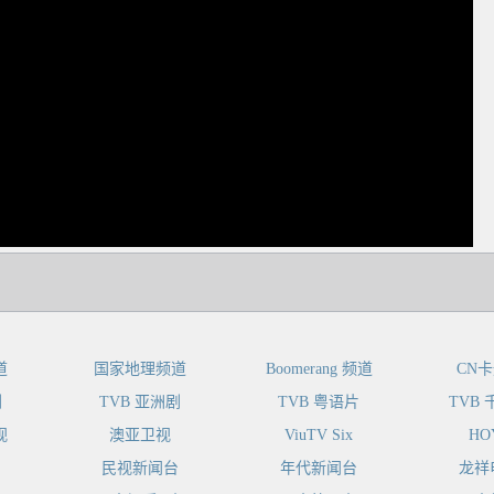
dIn
道
国家地理频道
Boomerang 频道
CN
剧
TVB 亚洲剧
TVB 粤语片
TVB
视
澳亚卫视
ViuTV Six
HO
民视新闻台
年代新闻台
龙祥