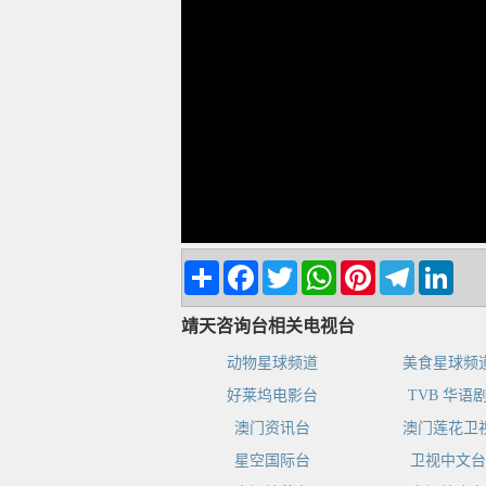
Share
Facebook
Twitter
WhatsApp
Pinterest
Telegram
Linke
靖天咨询台相关电视台
动物星球频道
美食星球频
好莱坞电影台
TVB 华语
澳门资讯台
澳门莲花卫
星空国际台
卫视中文台