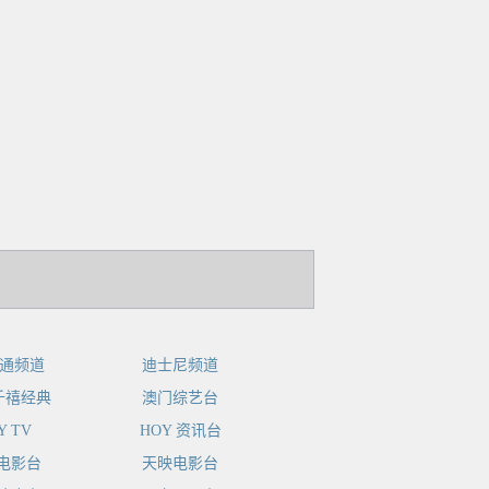
卡通频道
迪士尼频道
 千禧经典
澳门综艺台
Y TV
HOY 资讯台
电影台
天映电影台