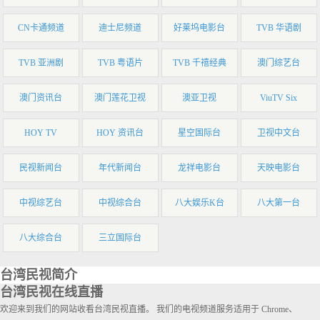
CN卡通频道
迪士尼频道
好莱坞电影台
TVB 华语剧
TVB 亚洲剧
TVB 粤语片
TVB 千禧经典
澳门综艺台
澳门资讯台
澳门莲花卫视
澳亚卫视
ViuTV Six
HOY TV
HOY 资讯台
星空国际台
卫视中文台
民视新闻台
年代新闻台
龙祥电影台
天映电影台
中视综艺台
中视综合台
八大娱乐K台
八大第一台
八大综合台
三立国际台
台湾民视简介
台湾民视在线直播
欢迎来到我们的网站收看台湾民视直播。 我们的电视频道服务适用于 Chrome、