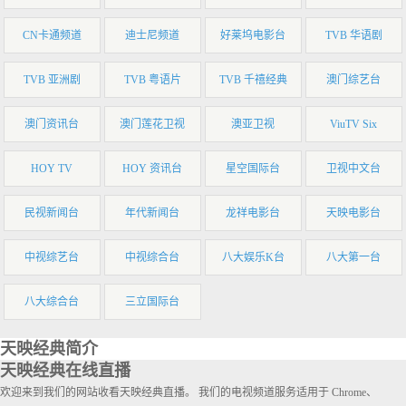
CN卡通频道
迪士尼频道
好莱坞电影台
TVB 华语剧
TVB 亚洲剧
TVB 粤语片
TVB 千禧经典
澳门综艺台
澳门资讯台
澳门莲花卫视
澳亚卫视
ViuTV Six
HOY TV
HOY 资讯台
星空国际台
卫视中文台
民视新闻台
年代新闻台
龙祥电影台
天映电影台
中视综艺台
中视综合台
八大娱乐K台
八大第一台
八大综合台
三立国际台
天映经典简介
天映经典在线直播
欢迎来到我们的网站收看天映经典直播。 我们的电视频道服务适用于 Chrome、