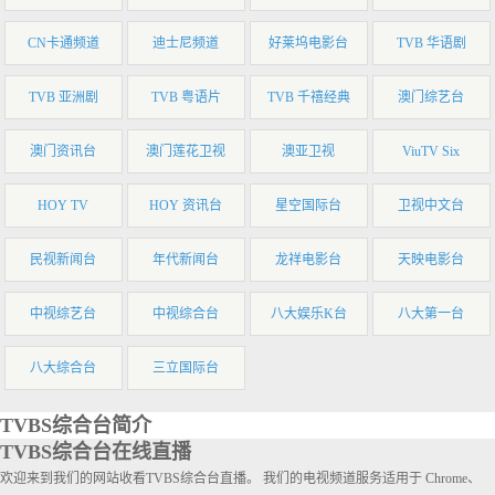
CN卡通频道
迪士尼频道
好莱坞电影台
TVB 华语剧
TVB 亚洲剧
TVB 粤语片
TVB 千禧经典
澳门综艺台
澳门资讯台
澳门莲花卫视
澳亚卫视
ViuTV Six
HOY TV
HOY 资讯台
星空国际台
卫视中文台
民视新闻台
年代新闻台
龙祥电影台
天映电影台
中视综艺台
中视综合台
八大娱乐K台
八大第一台
八大综合台
三立国际台
TVBS综合台简介
TVBS综合台在线直播
欢迎来到我们的网站收看TVBS综合台直播。 我们的电视频道服务适用于 Chrome、