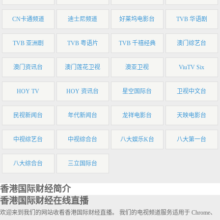
CN卡通频道
迪士尼频道
好莱坞电影台
TVB 华语剧
TVB 亚洲剧
TVB 粤语片
TVB 千禧经典
澳门综艺台
澳门资讯台
澳门莲花卫视
澳亚卫视
ViuTV Six
HOY TV
HOY 资讯台
星空国际台
卫视中文台
民视新闻台
年代新闻台
龙祥电影台
天映电影台
中视综艺台
中视综合台
八大娱乐K台
八大第一台
八大综合台
三立国际台
香港国际财经简介
香港国际财经在线直播
欢迎来到我们的网站收看香港国际财经直播。 我们的电视频道服务适用于 Chrome、