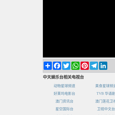
Share
Facebook
Twitter
WhatsApp
Pinterest
Telegram
Linke
中天娱乐台相关电视台
动物星球频道
美食星球频
好莱坞电影台
TVB 华语
澳门资讯台
澳门莲花卫
星空国际台
卫视中文台