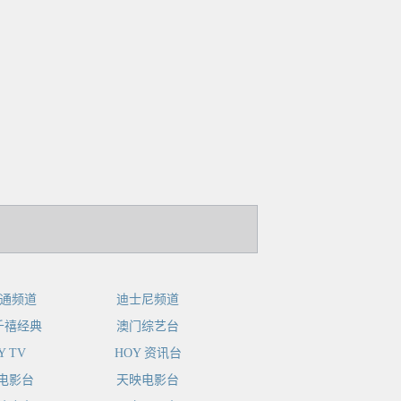
卡通频道
迪士尼频道
 千禧经典
澳门综艺台
Y TV
HOY 资讯台
电影台
天映电影台