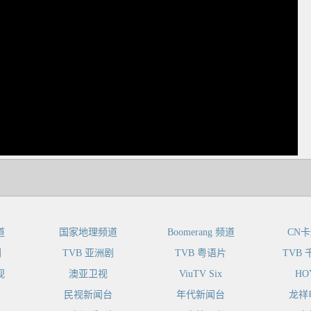
dIn
道
国家地理频道
Boomerang 频道
CN
剧
TVB 亚洲剧
TVB 粤语片
TVB
视
澳亚卫视
ViuTV Six
HO
民视新闻台
年代新闻台
龙祥