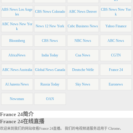
ABS News Los Ange
CBS News New Yor
CBS News Colorado
ABC News Denver
les
k
ABC News New Yor
News 12 New York
Cnbc Business News
Yahoo Finance
k
Bloomberg
CBS News
NBC News
ABC News
AfricaNews
India Today
Cna News
CGTN
ABC News Australia
Global News Canada
Deutsche Welle
France 24
Al Jazeera News
Russia Today
Sky News
Euronews
Newsmax
OAN
France 24简介
France 24在线直播
欢迎来到我们的网站收看France 24直播。 我们的电视频道服务适用于 Chrome、