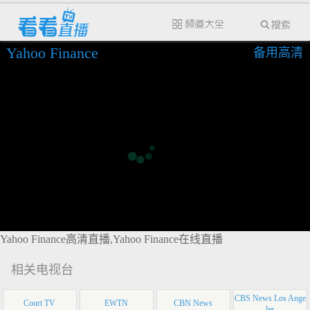
Yahoo Finance
备用高清
Yahoo Finance高清直播,Yahoo Finance在线直播
相关电视台
CBS News Los Ange
Court TV
EWTN
CBN News
les