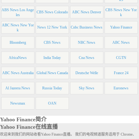
ABS News Los Ange
CBS News New Yor
CBS News Colorado
ABC News Denver
les
k
ABC News New Yor
News 12 New York
Cnbc Business News
Yahoo Finance
k
Bloomberg
CBS News
NBC News
ABC News
AfricaNews
India Today
Cna News
CGTN
ABC News Australia
Global News Canada
Deutsche Welle
France 24
Al Jazeera News
Russia Today
Sky News
Euronews
Newsmax
OAN
Yahoo Finance简介
Yahoo Finance在线直播
欢迎来到我们的网站收看Yahoo Finance直播。 我们的电视频道服务适用于 Chrome、