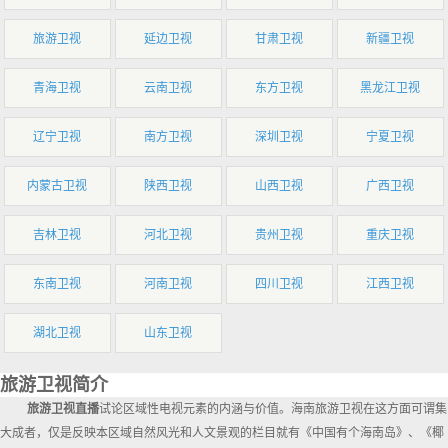
旅游卫视
延边卫视
甘肃卫视
新疆卫视
青海卫视
云南卫视
东方卫视
黑龙江卫视
辽宁卫视
南方卫视
深圳卫视
宁夏卫视
内蒙古卫视
陕西卫视
山西卫视
广西卫视
吉林卫视
河北卫视
贵州卫视
重庆卫视
东南卫视
河南卫视
四川卫视
江西卫视
湖北卫视
山东卫视
旅游卫视简介
旅游卫视直播
试论区域性电视元素的内涵与价值。海南旅游卫视在这方面可谓集
大成者，仅是反映本区域自然风光和人文景观的栏目就有《中国有个海南岛》、《椰