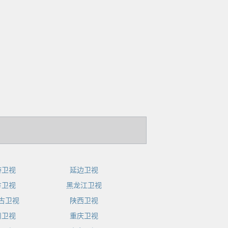
游卫视
延边卫视
方卫视
黑龙江卫视
古卫视
陕西卫视
州卫视
重庆卫视