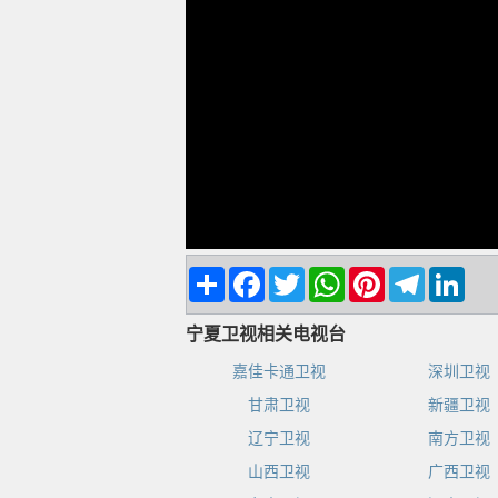
Share
Facebook
Twitter
WhatsApp
Pinterest
Telegram
Linke
宁夏卫视相关电视台
嘉佳卡通卫视
深圳卫视
甘肃卫视
新疆卫视
辽宁卫视
南方卫视
山西卫视
广西卫视