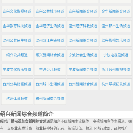
嘉兴文化影视频道
嘉兴公共城市频道
嘉兴新闻综合频道
金华新闻综合频道
金华教育科技频道
金华经济生活频道
温州经济科教频道
温州都市生活频道
温州公共民生频道
温州瓯江先锋频道
温州新闻综合频道
绍兴影视娱乐频道
绍兴公共频道
绍兴新闻综合频道
宁波社会生活频道
宁波电视剧频道
宁波文化娱乐频道
宁波少儿频道
宁波新闻综合频道
浙江台州影视频道
台州公共财富频道
台州城市生活频道
台州新闻综合频道
杭州导视纪录频道
杭州体育频道
杭州新闻综合频道
绍兴新闻综合频道简介
绍兴广播电视总台新闻综合频道
是绍兴市级新闻主流媒体，电视新闻宣传主渠道，拥
有一支职业素质较高，敬业精神好的记者、编辑队伍。频道下辖行政部、品牌推广