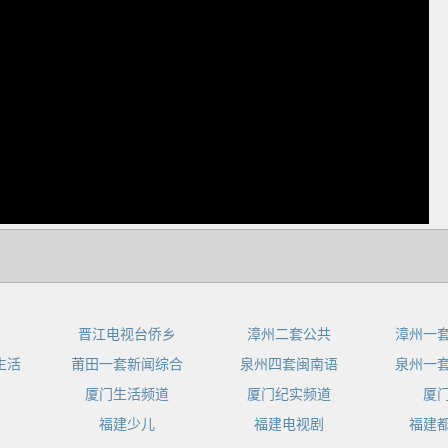
dIn
晋江电视台侨乡
漳州二套公共
漳州一
生活
莆田一套新闻综合
泉州四套闽南语
泉州一
厦门生活频道
厦门纪实频道
厦
福建少儿
福建电视剧
福建