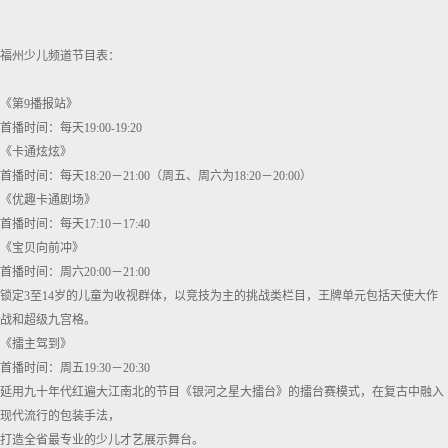
福州少儿频道节目表：
《第9播报站》
首播时间：每天19:00-19:20
《卡通炫炫》
首播时间：每天18:20－21:00（周五、周六为18:20－20:00）
《优趣卡通剧场》
首播时间：每天17:10－17:40
《宝贝向前冲》
首播时间：周六20:00－21:00
锁定3至14岁的儿童为收视群体，以竞技为主的挑战类栏目，王牌单元包括天使大作
战和超级九宫格。
《擂主驾到》
首播时间：周五19:30－20:30
延用九十年代红遍大江南北的节目《银河之星大擂台》的擂台赛模式，在复古中融入
现代流行的包装手法，
打造全省最专业的少儿才艺展示舞台。