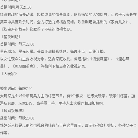
《欢乐剧场》
首播时间:每天21:00
精彩有趣的海外动漫、轻松诙谐的情景喜剧，幽默搞笑的人物对白，让孩子和家长在
笑声中共度欢乐时光，全力打造九点档视高峰。欢乐剧场曾播出的《家有儿女》、
《炊事班的故事》都取得了不错的收视表现。
《星夜剧场》
首播时间：每天22:00
星夜剧场，星光闪耀。荟萃亚洲精彩热剧。每晚十点，两集连播。
以女性观众为主要收视对象，适合家庭收视。曾经播出《浪漫满屋》、《溏心风
暴》、《凤凰四重奏》、等都创下相当高的收视记录。
《大玩家》
播出时间：每晚7:20
大玩家是个以介绍玩具为主的综艺节目。有5个板块：超级大玩家，玩家训练营，加
游玩具展，玩家DIY，高手露一手。主持人士大嘴巴和加加姐姐。
《辣妈饭米粒》
播出时间：每晚20:00
辣妈饭米粒是以别的电视台的精选节目在这里展示，展示各种育儿妙招，各种父子合
作等。