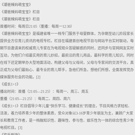
《潮爸辣妈萌宝宝》
《潮爸辣妈萌宝宝》栏目
《潮爸辣妈萌宝宝》栏目
首播时间：每周日21:05（重播：每周一12:30）
《潮爸辣妈萌宝宝》是福建省唯一一档专门服务于母婴群体，为孕期至幼儿阶段家长
提供全方位育儿资讯的电视专栏。栏目在福建首创电视节目与网站平台实时联动，每
期节目邀请来的权威育儿专家在为电视观众答疑解惑的同时，还同步与官网网友实时
互动，为他们介绍最实用的育儿妙招，最前沿的育儿用品，最科学的育儿知识。同时
在线下还定期举办大型地面活动，构建父母与父母间，父母与专家间的交流平台，真
正成为父母们最贴心、最专业的育儿帮手，急他们所急，想他们所想，全面发挥党办
媒体服务社会的功能。[2]
《成长1+1》
播出时间：首播（21:05—21:25）：每周一、周三、周五
重播（21:05—21:25）：每周二、周四、周六
《成长1+1》栏目倡导少年儿童“快乐学习、健康成长”的理念，节目风格力求轻松、
活泼，着力培养青少年的整体素质，受众对象以3-16岁青少年朋友为主，兼顾广大家
长和教育工作者，是一档融知识性、趣味性、参与性、娱乐性为一体的综合性青少年
电视栏目。[3]