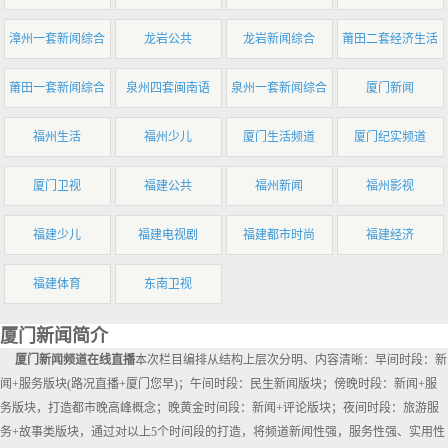
漳州一套新闻综合
龙岩公共
龙岩新闻综合
莆田二套经济生活
莆田一套新闻综合
泉州四套闽南语
泉州一套新闻综合
厦门新闻
福州生活
福州少儿
厦门生活频道
厦门纪实频道
厦门卫视
福建公共
福州新闻
福州影视
福建少儿
福建电视剧
福建都市时尚
福建经济
福建体育
东南卫视
厦门新闻简介
厦门新闻频道在线直播
本次栏目编排从结构上层次分明、内容清晰：早间时段：新
闻+服务版块(路况直播+厦门您早)；午间时段：民生新闻版块；傍晚时段：新闻+服
务版块，打造都市晚高峰概念；晚黄金时间段：新闻+评论版块；夜间时段：旅游服
务+故事类版块，通过对以上5个时间段的打造，将频道新闻性强，服务性强、实用性