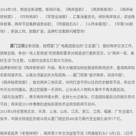
2014年5月，频道全新调整。新闻升级，《两岸直航》、《两岸新新闻》、《两岸秘
密档案》、《玲听两岸》、《军情全球眼》，汇集海量资讯，倾听两岸观点，讲述两
岸故事，两岸节目集群诚意启航；《鸡蛋碰石头》、《斗阵来看戏》、《华策700剧
场》，新装上阵，剧集扩容，品牌栏目集群闪耀登场！
厦门卫视
全新改版，按照厦门广电集团提出的“立足厦门、做好两岸交流工作，
放眼全国、争创一流上星频道”的思路和要求对频道进行重新定位，以“两岸一家，美
好生活”为主题， 以面向全国五亿观众为目标。
品牌新闻栏目《两岸新新闻》升级，每天大幅增加财经报道和新闻述评，邀请两岸知
名新闻速评员，以离台湾最近的大陆视角——厦门视角“速评两岸，深读中国”。
《两岸秘密档案》，联合两岸三地名家，共同打造不同以往的历史解密节目，和台湾
中天台共同播出。透过挖掘第一手资料，让台海大人物和大事件不再讳莫如深。
《娱乐加油赞》，携手两岸传媒大鳄，全球七大记者站，打造国际最前沿的娱乐资讯
节目；将央视2013年春晚的虚拟前景技术运用到新闻节目中。
2013年6月初落地北京、天津、上海、山东、江苏、浙江、江西、福建、广东全国九
省市，中国大陆地区的观众将从厦门地区的400多万飙升至全国九省市5个亿。
两岸家庭秀《老爸拼吧》、两岸青少年交流益智节目《鸡蛋碰石头》6月1日、2日开